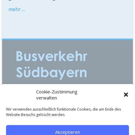
mehr …
Cookie-Zustimmung
Einsteinstraße 2
verwalten
85757 Karlsfeld
Telefon: +49 (0)8131 2970710
Wir verwenden ausschließlich funktionale Cookies, die am Ende des
bsb@busverkehr-suedbayern.de
Website-Besuchs gelöscht werden.
Maria-von-Linden-Straße 3
82110 Germering
Akzeptieren