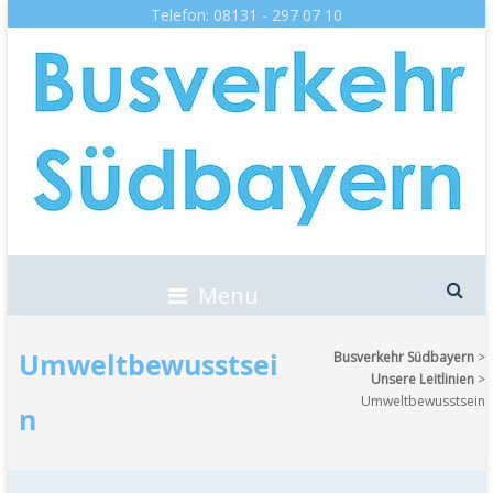
Telefon: 08131 - 297 07 10
B
zuv
Pa
d
Menu
Umweltbewusstsei
Busverkehr Südbayern
>
Unsere Leitlinien
>
Umweltbewusstsein
n